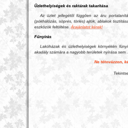
Üzlethelyiségek és raktárak takarítása
Az üzlet jellegétől függően az áru portalanít
(pókhálózás, söprés, törlés) ajtók, ablakok tisztít
eszközök feltöltése.
Árajánlatot kérek!
Fűnyírás
Lakóházak és üzlethelyiségek környékén fünyí
akadály számára a nagyobb területek nyírása sem. A
Ne tétovázzon, k
Tekint