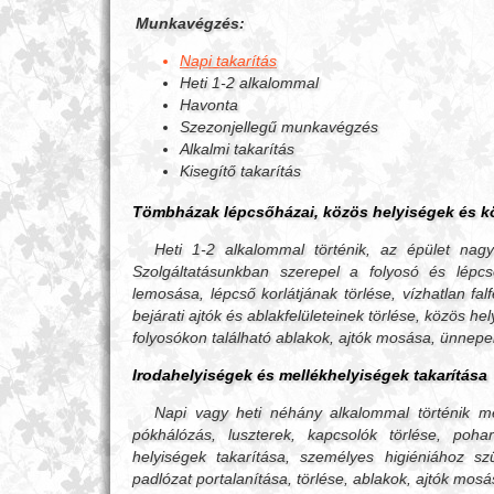
Munkavégzés:
Napi takarítás
Heti 1-2 alkalommal
Havonta
Szezonjellegű munkavégzés
Alkalmi takarítás
Kisegítő takarítás
Tömbházak lépcsőházai, közös helyiségek és kö
Heti 1-2 alkalommal történik, az épület nagy
Szolgáltatásunkban szerepel a folyosó és lépcs
lemosása, lépcső korlátjának törlése, vízhatlan falfe
bejárati ajtók és ablakfelületeinek törlése, közös h
folyosókon található ablakok, ajtók mosása, ünnepek
Irodahelyiségek és mellékhelyiségek takarítása
Napi vagy heti néhány alkalommal történik megb
pókhálózás, luszterek, kapcsolók törlése, poha
helyiségek takarítása, személyes higiéniához sz
padlózat portalanítása, törlése, ablakok, ajtók mos