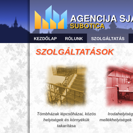
KEZDŐLAP
RÓLUNK
SZOLGÁLTATÁS
SZOLGÁLTATÁSOK
Tömbházak lépcsőházai, közös
Irodahelyisé
helyiségek és környékük
mellékhelyiségek 
takarítása